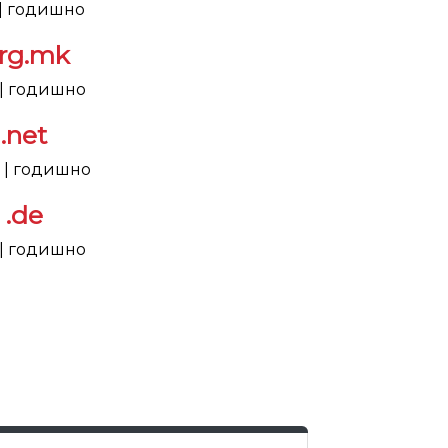
 | годишно
org.mk
 | годишно
.net
9 | годишно
.de
 | годишно