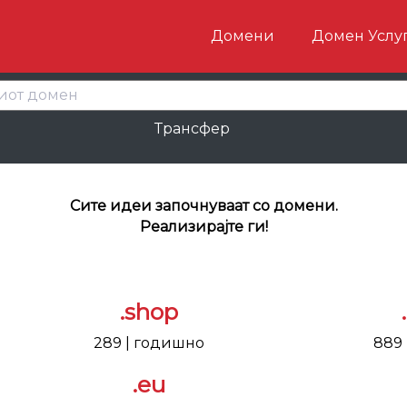
Домени
Домен Услу
Трансфер
Сите идеи започнуваат со домени.
Реализирајте ги!
.shop
289 | годишно
889
.eu