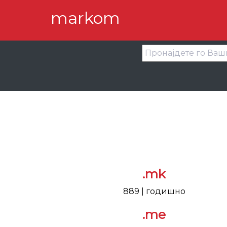
markom
.mk
889 | годишно
.me