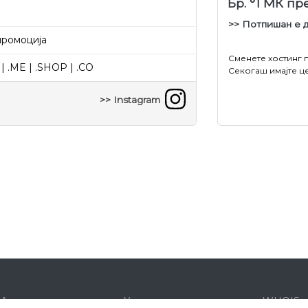
Бр. °1 МК п
>> Потпишан е 
промоција
Сменете хостинг 
| .ME | .SHOP | .CO
Секогаш имајте ц
>> Instagram
&A
Услови
WHOIS