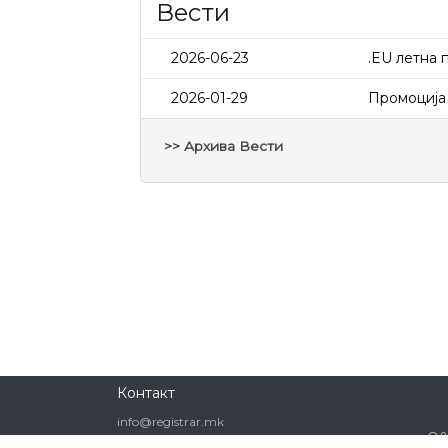
Вести
2026-06-23
.EU летна 
2026-01-29
Промоција 
>> Архива Вести
Контакт
info@registrar.mk
Q
+389.25514377