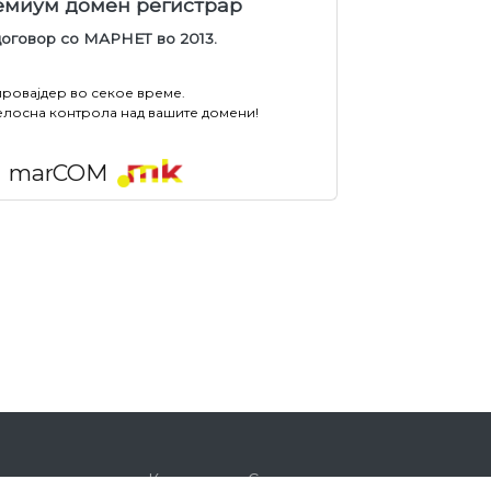
ремиум домен регистрар
договор со МАРНЕТ во 2013.
провајдер во секое време.
елосна контрола над вашите домени!
marCOM
Корисничка Сметка