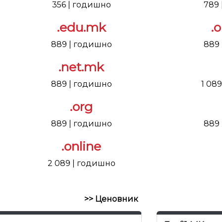
356 | годишно
789
.edu.mk
.
889 | годишно
889
.net.mk
889 | годишно
1 08
.org
889 | годишно
889
.online
2 089 | годишно
>> Ценовник