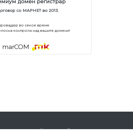
ремиум домен регистрар
договор со МАРНЕТ во 2013.
провајдер во секое време.
елосна контрола над вашите домени!
marCOM
Корисничка Сметка