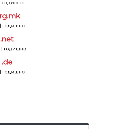
 | годишно
org.mk
 | годишно
.net
9 | годишно
.de
 | годишно