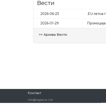
Вести
2026-06-23
.EU летна 
2026-01-29
Промоција 
>> Архива Вести
Контакт
info@registrar.mk
Q
+389.25514377