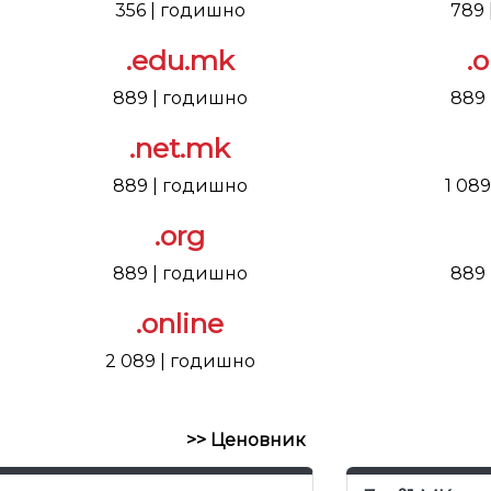
356 | годишно
789
.edu.mk
.
889 | годишно
889
.net.mk
889 | годишно
1 08
.org
889 | годишно
889
.online
2 089 | годишно
>> Ценовник