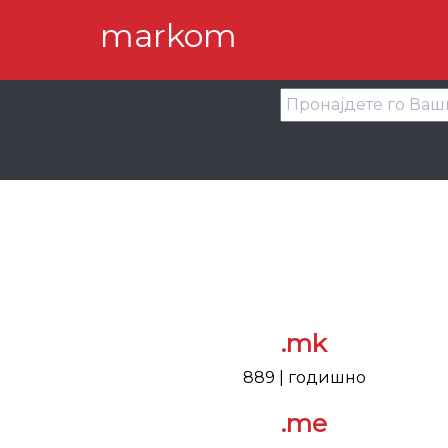
markom
.mk
889 | годишно
.me