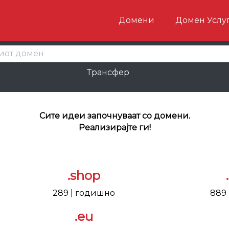
Домени
Домен Услу
Трансфер
Сите идеи започнуваат со домени.
Реализирајте ги!
.shop
289 | годишно
889
.eu