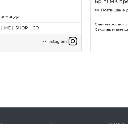
Бр. °1 МК п
>> Потпишан е 
промоција
Сменете хостинг 
| .ME | .SHOP | .CO
Секогаш имајте ц
>> Instagram
&A
Услови
WHOIS